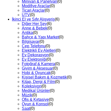
Minivan & Panelvan
(0)
Modifiye Araçlar
(0)
Ticari Araçlar
(0)
UTV
(0)
İkinci El ve Sıfır Alışveriş
(6)
Diğer Her Şey
(6)
Anne & Bebek
(0)
Antika
(0)
Bahçe & Yapı Market
(0)
Bilgisayar
(0)
Cep Telefonu
(0)
Elektrikli Ev Aletleri
(0)
Ev Dekorasyon
(0)
Ev Elektroniği
(0)
Fotoğraf & Kamera
(0)
Giyim & Aksesuar
(0)
Hobi & Oyuncak
(0)
Kişisel Bakım & Kozmetik
(0)
Kitap, Dergi & Film
(0)
Koleksiyon
(0)
Medikal Ürünler
(0)
Müzik
(0)
Ofis & Kırtasiye
(0)
Oyun & Konsol
(0)
Saat
(0)