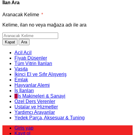
İlan Ara
Aranacak Kelime
*
Kelime, ilan no veya mağaza adı ile ara
Kapat
Ara
Acil Acil
Fiyatı Düşenler
Tüm Vitrin İlanları
Vasıta
İkinci El ve Sıfır Alışveriş
Emlak
Hayvanlar Alemi
İş İlanları
İş Makineleri & Sanayi
Özel Ders Verenler
Ustalar ve Hizmetler
Yardımcı Arayanlar
Yedek Parça, Aksesuar & Tuning
Giriş yap
Kayıt ol