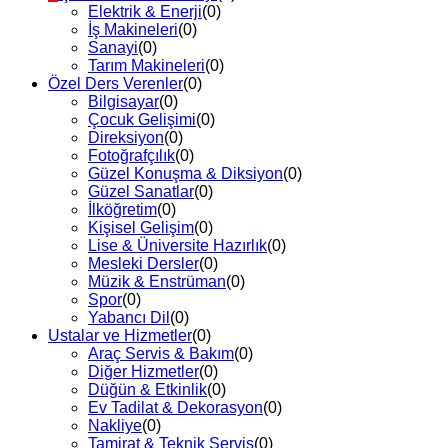
Elektrik & Enerji
(0)
İş Makineleri
(0)
Sanayi
(0)
Tarım Makineleri
(0)
Özel Ders Verenler
(0)
Bilgisayar
(0)
Çocuk Gelişimi
(0)
Direksiyon
(0)
Fotoğrafçılık
(0)
Güzel Konuşma & Diksiyon
(0)
Güzel Sanatlar
(0)
İlköğretim
(0)
Kişisel Gelişim
(0)
Lise & Üniversite Hazırlık
(0)
Mesleki Dersler
(0)
Müzik & Enstrüman
(0)
Spor
(0)
Yabancı Dil
(0)
Ustalar ve Hizmetler
(0)
Araç Servis & Bakım
(0)
Diğer Hizmetler
(0)
Düğün & Etkinlik
(0)
Ev Tadilat & Dekorasyon
(0)
Nakliye
(0)
Tamirat & Teknik Servis
(0)