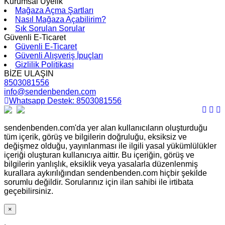
Kurumsal Üyelik
Mağaza Açma Şartları
Nasıl Mağaza Açabilirim?
Sık Sorulan Sorular
Güvenli E-Ticaret
Güvenli E-Ticaret
Güvenli Alışveriş İpuçları
Gizlilik Politikası
BİZE ULAŞIN
8503081556
info@sendenbenden.com
Whatsapp Destek: 8503081556
sendenbenden.com'da yer alan kullanıcıların oluşturduğu
tüm içerik, görüş ve bilgilerin doğruluğu, eksiksiz ve
değişmez olduğu, yayınlanması ile ilgili yasal yükümlülükler
içeriği oluşturan kullanıcıya aittir. Bu içeriğin, görüş ve
bilgilerin yanlışlık, eksiklik veya yasalarla düzenlenmiş
kurallara aykırılığından sendenbenden.com hiçbir şekilde
sorumlu değildir. Sorularınız için ilan sahibi ile irtibata
geçebilirsiniz.
×