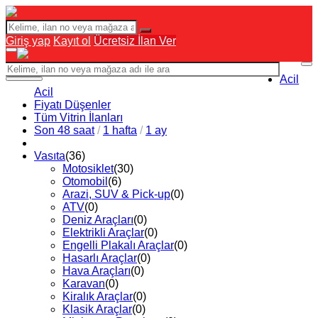
Giriş yap
Kayıt ol
Ücretsiz İlan Ver
Acil
Acil
Fiyatı Düşenler
Tüm Vitrin İlanları
Son 48 saat
/
1 hafta
/
1 ay
Vasıta
(36)
Motosiklet
(30)
Otomobil
(6)
Arazi, SUV & Pick-up
(0)
ATV
(0)
Deniz Araçları
(0)
Elektrikli Araçlar
(0)
Engelli Plakalı Araçlar
(0)
Hasarlı Araçlar
(0)
Hava Araçları
(0)
Karavan
(0)
Kiralık Araçlar
(0)
Klasik Araçlar
(0)