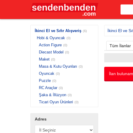
İkinci El ve Sı
İkinci El ve Sıfır Alışveriş
(6)
Hobi & Oyuncak
(0)
Action Figure
(0)
Tüm İlanlar
Diecast Model
(0)
Maket
(0)
Masa & Kutu Oyunları
(0)
Oyuncak
İlan bulunam
(0)
Puzzle
(0)
RC Araçlar
(0)
Şaka & İllüzyon
(0)
Ticari Oyun Ürünleri
(0)
Adres