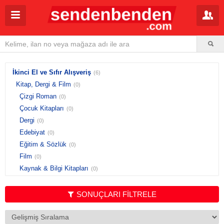
İkinci El ve Sıfır Alışveriş
(6)
Kitap, Dergi & Film
(0)
Çizgi Roman
(0)
Çocuk Kitapları
(0)
Dergi
(0)
Edebiyat
(0)
Eğitim & Sözlük
(0)
Film
(0)
Kaynak & Bilgi Kitapları
(0)
Kitap Aksesuarları
(0)
Toplu Satış
(0)
SONUÇLARI FİLTRELE
Yabancı Dilde Kitaplar
(0)