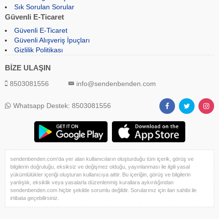
Sık Sorulan Sorular
Güvenli E-Ticaret
Güvenli E-Ticaret
Güvenli Alışveriş İpuçları
Gizlilik Politikası
BİZE ULAŞIN
8503081556
info@sendenbenden.com
Whatsapp Destek: 8503081556
sendenbenden.com'da yer alan kullanıcıların oluşturduğu tüm içerik, görüş ve
bilgilerin doğruluğu, eksiksiz ve değişmez olduğu, yayınlanması ile ilgili yasal
yükümlülükler içeriği oluşturan kullanıcıya aittir. Bu içeriğin, görüş ve bilgilerin
yanlışlık, eksiklik veya yasalarla düzenlenmiş kurallara aykırılığından
sendenbenden.com hiçbir şekilde sorumlu değildir. Sorularınız için ilan sahibi ile
irtibata geçebilirsiniz.