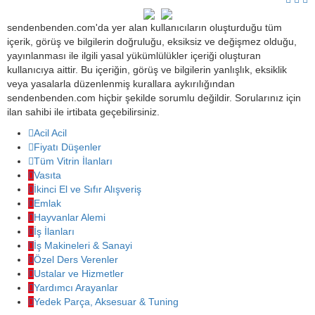
sendenbenden.com'da yer alan kullanıcıların oluşturduğu tüm
içerik, görüş ve bilgilerin doğruluğu, eksiksiz ve değişmez olduğu,
yayınlanması ile ilgili yasal yükümlülükler içeriği oluşturan
kullanıcıya aittir. Bu içeriğin, görüş ve bilgilerin yanlışlık, eksiklik
veya yasalarla düzenlenmiş kurallara aykırılığından
sendenbenden.com hiçbir şekilde sorumlu değildir. Sorularınız için
ilan sahibi ile irtibata geçebilirsiniz.
Acil Acil
Fiyatı Düşenler
Tüm Vitrin İlanları
Vasıta
İkinci El ve Sıfır Alışveriş
Emlak
Hayvanlar Alemi
İş İlanları
İş Makineleri & Sanayi
Özel Ders Verenler
Ustalar ve Hizmetler
Yardımcı Arayanlar
Yedek Parça, Aksesuar & Tuning