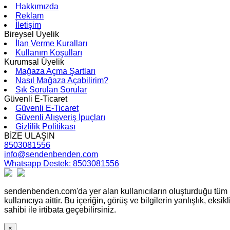
Hakkımızda
Reklam
İletişim
Bireysel Üyelik
İlan Verme Kuralları
Kullanım Koşulları
Kurumsal Üyelik
Mağaza Açma Şartları
Nasıl Mağaza Açabilirim?
Sık Sorulan Sorular
Güvenli E-Ticaret
Güvenli E-Ticaret
Güvenli Alışveriş İpuçları
Gizlilik Politikası
BİZE ULAŞIN
8503081556
info@sendenbenden.com
Whatsapp Destek: 8503081556
sendenbenden.com'da yer alan kullanıcıların oluşturduğu tüm içe
kullanıcıya aittir. Bu içeriğin, görüş ve bilgilerin yanlışlık, e
sahibi ile irtibata geçebilirsiniz.
×