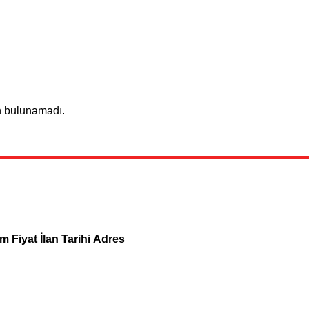
n bulunamadı.
um
Fiyat
İlan Tarihi
Adres