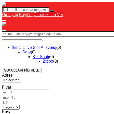
Giriş yap
Kayıt ol
Ücretsiz İlan Ver
İkinci El ve Sıfır Alışveriş
(6)
Saat
(0)
Kol Saati
(0)
Zippo
(0)
SONUÇLARI FİLTRELE
Adres
Fiyat
Tipi
Kasa