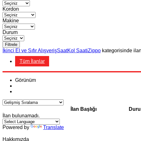
Kordon
Makine
Durum
Filtrele
İkinci El ve Sıfır Alışveriş
Saat
Kol Saati
Zippo
kategorisinde ila
Tüm İlanlar
Görünüm
İlan Başlığı
Dur
İlan bulunamadı.
Powered by
Translate
Hakkımızda