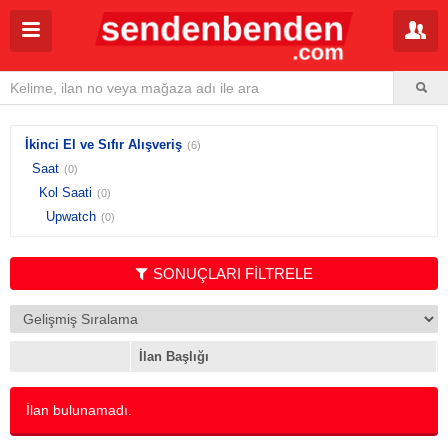
İkinci El ve Sıfır Alışveriş
(6)
Saat
(0)
Kol Saati
(0)
Upwatch
(0)
SONUÇLARI FİLTRELE
İlan Başlığı
İlan bulunamadı.