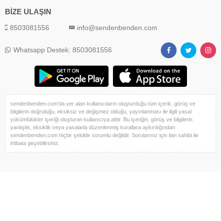
BİZE ULAŞIN
8503081556
info@sendenbenden.com
Whatsapp Destek: 8503081556
sendenbenden.com'da yer alan kullanıcıların oluşturduğu tüm içerik, görüş ve
bilgilerin doğruluğu, eksiksiz ve değişmez olduğu, yayınlanması ile ilgili yasal
yükümlülükler içeriği oluşturan kullanıcıya aittir. Bu içeriğin, görüş ve bilgilerin
yanlışlık, eksiklik veya yasalarla düzenlenmiş kurallara aykırılığından
sendenbenden.com hiçbir şekilde sorumlu değildir. Sorularınız için ilan sahibi ile
irtibata geçebilirsiniz.