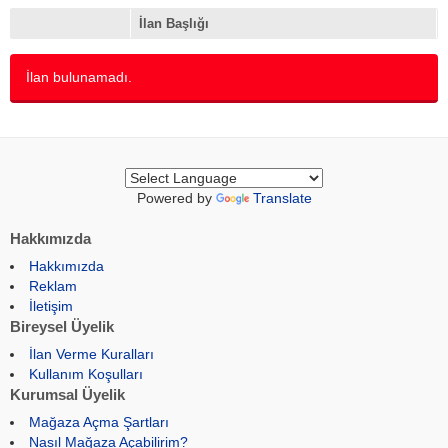
Motor Aksamı
(0)
İlan Başlığı
Navigasyon
(0)
Pis Su & Tuvalet
(0)
İlan bulunamadı.
Römork
(0)
Sintine
(0)
Tatlı Su
(0)
Yakıt Sistemi
(0)
Yelken Donanımı
(0)
Powered by
Translate
Hakkımızda
Hakkımızda
Reklam
İletişim
Bireysel Üyelik
İlan Verme Kuralları
Kullanım Koşulları
Kurumsal Üyelik
Mağaza Açma Şartları
Nasıl Mağaza Açabilirim?