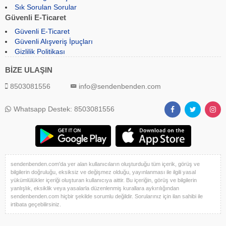
Sık Sorulan Sorular
Güvenli E-Ticaret
Güvenli E-Ticaret
Güvenli Alışveriş İpuçları
Gizlilik Politikası
BİZE ULAŞIN
8503081556
info@sendenbenden.com
Whatsapp Destek: 8503081556
sendenbenden.com'da yer alan kullanıcıların oluşturduğu tüm içerik, görüş ve
bilgilerin doğruluğu, eksiksiz ve değişmez olduğu, yayınlanması ile ilgili yasal
yükümlülükler içeriği oluşturan kullanıcıya aittir. Bu içeriğin, görüş ve bilgilerin
yanlışlık, eksiklik veya yasalarla düzenlenmiş kurallara aykırılığından
sendenbenden.com hiçbir şekilde sorumlu değildir. Sorularınız için ilan sahibi ile
irtibata geçebilirsiniz.