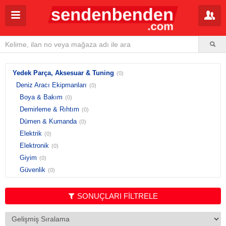
Yedek Parça, Aksesuar & Tuning
(0)
Deniz Aracı Ekipmanları
(0)
Boya & Bakım
(0)
Demirleme & Rıhtım
(0)
Dümen & Kumanda
(0)
Elektrik
(0)
Elektronik
(0)
Giyim
(0)
Güvenlik
(0)
Güverte
(0)
Havalandırma
(0)
SONUÇLARI FİLTRELE
Hırdavat & Tesisat
(0)
Kabin
(0)