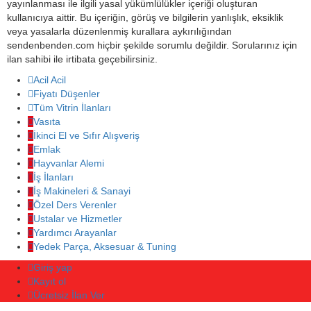
yayınlanması ile ilgili yasal yükümlülükler içeriği oluşturan
kullanıcıya aittir. Bu içeriğin, görüş ve bilgilerin yanlışlık, eksiklik
veya yasalarla düzenlenmiş kurallara aykırılığından
sendenbenden.com hiçbir şekilde sorumlu değildir. Sorularınız için
ilan sahibi ile irtibata geçebilirsiniz.
Acil Acil
Fiyatı Düşenler
Tüm Vitrin İlanları
Vasıta
İkinci El ve Sıfır Alışveriş
Emlak
Hayvanlar Alemi
İş İlanları
İş Makineleri & Sanayi
Özel Ders Verenler
Ustalar ve Hizmetler
Yardımcı Arayanlar
Yedek Parça, Aksesuar & Tuning
Giriş yap
Kayıt ol
Ücretsiz İlan Ver