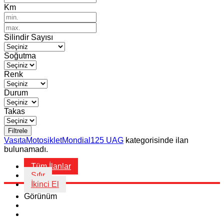
Km
Silindir Sayısı
Soğutma
Renk
Durum
Takas
Filtrele
Vasıta
Motosiklet
Mondial
125 UAG
kategorisinde ilan
bulunamadı.
Tüm İlanlar
Sıfır
İkinci El
Görünüm