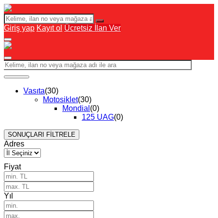
Giriş yap
Kayıt ol
Ücretsiz İlan Ver
Vasıta
(30)
Motosiklet
(30)
Mondial
(0)
125 UAG
(0)
SONUÇLARI FİLTRELE
Adres
Fiyat
Yıl