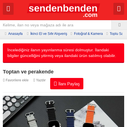
Anasayfa
İkinci El ve Sıfır Alışveriş
Fotoğraf & Kamera
Toplu Satış
İncelediğiniz ilanın yayınlanma süresi dolmuştur. İlandaki
bilgiler güncelliğini yitirmiş veya ilandaki ürün satılmış olabilir.
Toptan ve perakende
Favorilere ekle
Yazdır
İlanı Paylaş