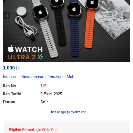
1.000
İstanbul
Bayrampaşa
Terazidere Mah.
İlan No
115
İlan Tarihi
9 Ekim 2025
Durum
Sıfır
İlan ile ilgili şikayetim var
Bilgileri Görmek İçin Giriş Yap