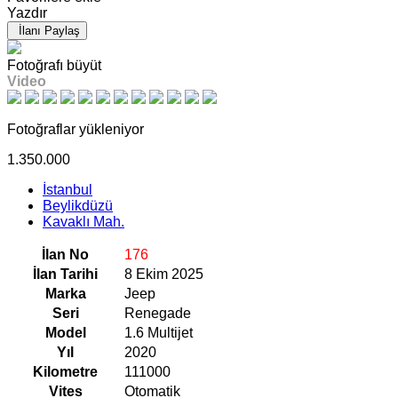
Yazdır
İlanı Paylaş
Fotoğrafı büyüt
Video
Fotoğraflar yükleniyor
1.350.000
İstanbul
Beylikdüzü
Kavaklı Mah.
İlan No
176
İlan Tarihi
8 Ekim 2025
Marka
Jeep
Seri
Renegade
Model
1.6 Multijet
Yıl
2020
Kilometre
111000
Vites
Otomatik