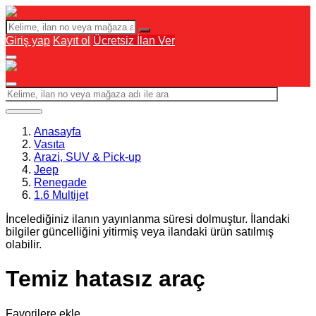
Giriş yap
Kayıt ol
Ücretsiz İlan Ver
Anasayfa
Vasıta
Arazi, SUV & Pick-up
Jeep
Renegade
1.6 Multijet
İncelediğiniz ilanın yayınlanma süresi dolmuştur. İlandaki
bilgiler güncelliğini yitirmiş veya ilandaki ürün satılmış
olabilir.
Temiz hatasız araç
Favorilere ekle