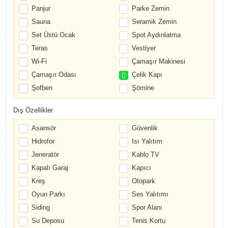
Panjur
Parke Zemin
Sauna
Seramik Zemin
Set Üstü Ocak
Spot Aydınlatma
Teras
Vestiyer
Wi-Fi
Çamaşır Makinesi
Çamaşır Odası
Çelik Kapı
Şofben
Şömine
Dış Özellikler
Asansör
Güvenlik
Hidrofor
Isı Yalıtım
Jeneratör
Kablo TV
Kapalı Garaj
Kapıcı
Kreş
Otopark
Oyun Parkı
Ses Yalıtımı
Siding
Spor Alanı
Su Deposu
Tenis Kortu