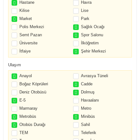
Hastane
Havra
Kilise
Lise
Market
Park
Polis Merkezi
Sağlık Ocağı
Semt Pazarı
Spor Salonu
Üniversite
İlköğretim
İtfaiye
Şehir Merkezi
Ulaşım
Anayol
Avrasya Tüneli
Boğaz Köprüleri
Cadde
Deniz Otobüsü
Dolmuş
E-5
Havaalanı
Marmaray
Metro
Metrobüs
Minibüs
Otobüs Durağı
Sahil
TEM
Teleferik