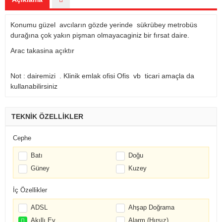
Konumu güzel avcıların gözde yerinde sükrübey metrobüs
durağına çok yakın pişman olmayacaginiz bir fırsat daire.
Arac takasina açıktır
Not : dairemizi . Klinik emlak ofisi Ofis vb ticari amaçla da
kullanabilirsiniz
TEKNİK ÖZELLİKLER
Cephe
Batı
Doğu
Güney
Kuzey
İç Özellikler
ADSL
Ahşap Doğrama
Akıllı Ev
Alarm (Hırsız)