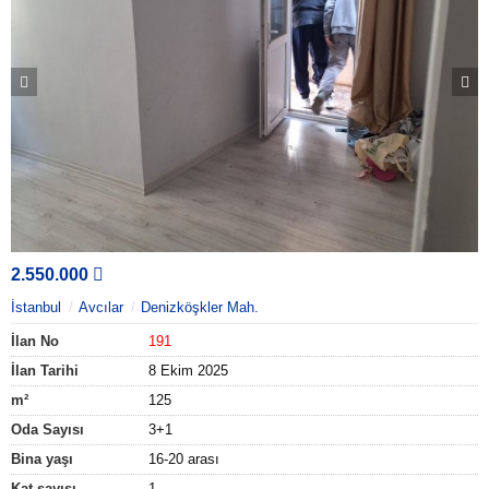
2.550.000
İstanbul
Avcılar
Denizköşkler Mah.
İlan No
191
İlan Tarihi
8 Ekim 2025
m²
125
Oda Sayısı
3+1
Bina yaşı
16-20 arası
Kat sayısı
1