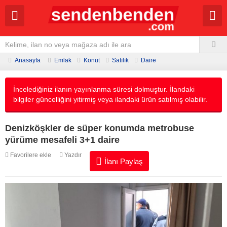
Anasayfa
Emlak
Konut
Satılık
Daire
İncelediğiniz ilanın yayınlanma süresi dolmuştur. İlandaki
bilgiler güncelliğini yitirmiş veya ilandaki ürün satılmış olabilir.
Denizköşkler de süper konumda metrobuse
yürüme mesafeli 3+1 daire
Favorilere ekle
Yazdır
İlanı Paylaş